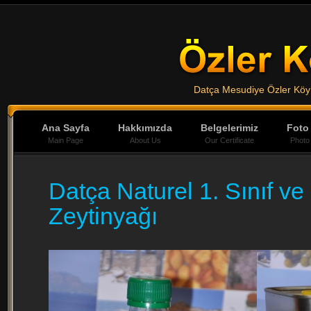
Datça Mesudiye Özler Köy 
Ana Sayfa
Hakkımızda
Belgelerimiz
Foto 
Main Page
About Us
Our Certificate
Photo
Datça Naturel 1. Sınıf v
Zeytinyağı